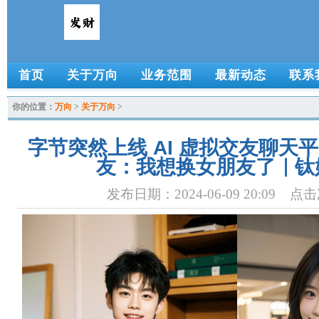
首页
关于万向
业务范围
最新动态
联系
你的位置：
万向
>
关于万向
>
字节突然上线 AI 虚拟交友聊天
友：我想换女朋友了｜钛媒
发布日期：2024-06-09 20:09 点