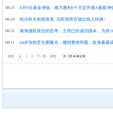
通基金转换、基金定投业务及费率优惠的公告
8月9日基金净值：南方惠利6个月定开债A最新净
08-23
1.2278，跌0.09%
哈尔科夫前线突发: 乌军指挥官做出惊人抉择!
08-23
南海撞机背后的思考：王伟已经成功跳伞，为何1
08-22
人找不到他？
44岁张柏芝生图曝光，腰间赘肉明显，纹身暴露
08-11
霆锋王菲有关
首页
2
3
下一页
末页
共
3
页
48
条记录
1