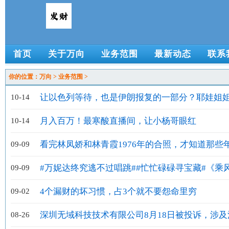
首页
关于万向
业务范围
最新动态
联系
你的位置：
万向
>
业务范围
>
让以色列等待，也是伊朗报复的一部分？耶娃姐
10-14
是上综艺频道目还是科
月入百万！最寒酸直播间，让小杨哥眼红
10-14
看完林凤娇和林青霞1976年的合照，才知道那些
09-09
港明星有多美
#万妮达终究逃不过唱跳##忙忙碌碌寻宝藏#《乘
09-09
2024》和《忙忙碌
4个漏财的坏习惯，占3个就不要怨命里穷
09-02
深圳无域科技技术有限公司8月18日被投诉，涉及
08-26