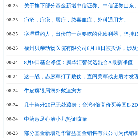
金额69.90元
关于旗下部分基金新增中信证券、中信证券山东
08-25
证券华南、中信期货为代销机构并开通基金定投业务、参
疖疮，疔疮，唇疔，脓毒血症，外科通用方。
08-25
费率优惠活动的公告
痰湿重的人，出伏前一定要吃的化痰利器，坚持1
08-25
天，上化脾痰，中化肝痰，下化肺痰
福州贝亲动物医院有限公司8月18日被投诉，涉及
08-25
金额1000.00元
8月9日基金净值：鹏华汇智优选混合A最新净值
08-24
0.5361，跌0.54%
这一战，志愿军打了败仗，查阅美军战史后才发
08-24
来打得这么牛
牛皮癣银屑病外敷速愈方
08-24
几十架歼20已无处藏身：台湾4倍高价买美国E-2
08-24
看对方脸色
中药敷足心治小儿热证咳喘
08-24
部分基金新增泛华普益基金销售有限公司为代销
08-23