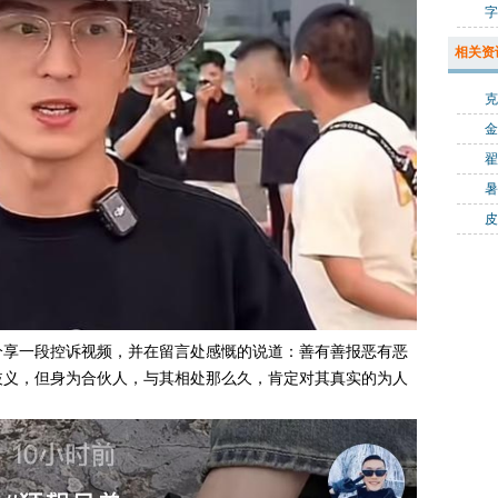
相关资
克
金
翟
皮
分享一段控诉视频，并在留言处感慨的说道：善有善报恶有恶
歧义，但身为合伙人，与其相处那么久，肯定对其真实的为人