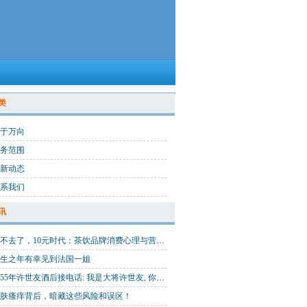
类
于万向
务范围
新动态
系我们
讯
回不去了，10元时代：茶饮品牌消费心理与营销思路拆解
生之年有幸见到法国一姐
1955年许世友酒后接电话: 我是大将许世友, 你哪位? 对方: 小兵恩来
肤瘙痒背后，暗藏这些风险和误区！