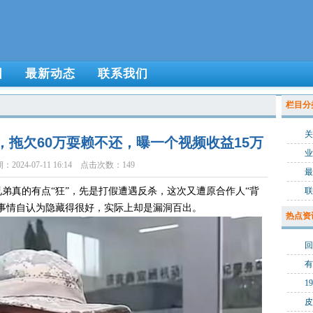
围
最新动态
联系我们
栏目分
关
拖欠60万耍赖不还，曝一个视频收益15万
业
2024-07-11 16:14 点击次数：149
最
弟真的有点“狂”，先是打假遭遇反杀，这次又遭原合作人“背
联
事情自认为隐藏得很好，实际上却是漏洞百出。
热点资
有
皮