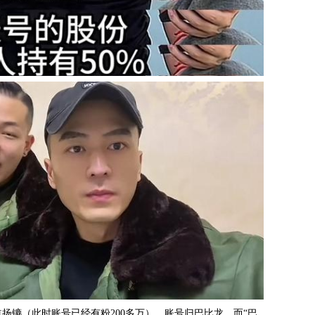
扬镳（此时账号已经有粉200多万），账号归巴比龙，而“巴