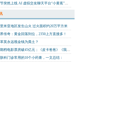
字节突然上线 AI 虚拟交友聊天平台“小黄蕉”，网友：我想换女朋友了｜钛媒体AGI
讯
里米亚地区发生山火 过火面积约20万平方米
界传奇：黄金回落到位，2350上方直接多！
革英永远视金钱为粪土？
暑期档电影票房破45亿元；《皮卡爸爸》《我正看着你》等多部新片立项；索尼影业百年－动画季线下展开启
肤科门诊常用的10个小药膏，一文总结：